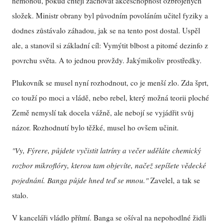
nemohou, pokud chtějí zachovat akceschopnost ozbrojených
složek. Ministr obrany byl původním povoláním učitel fyziky a
dodnes zůstávalo záhadou, jak se na tento post dostal. Uspěl
ale, a stanovil si základní cíl: Vymýtit blbost a pitomé dezinfo z
povrchu světa. A to jednou provždy. Jakýmikoliv prostředky.
Plukovník se musel nyní rozhodnout, co je menší zlo. Zda šprt,
co touží po moci a vládě, nebo rebel, který možná teorii ploché
Země nemyslí tak docela vážně, ale nebojí se vyjádřit svůj
názor. Rozhodnutí bylo těžké, musel ho ovšem učinit.
"Vy, Fýrere, půjdete vyčistit latríny a večer uděláte chemický
rozbor mikroflóry, kterou tam objevíte, načež sepíšete vědecké
pojednání. Banga půjde hned teď se mnou."
Zavelel, a tak se
stalo.
V kanceláři vládlo přítmí. Banga se ošíval na nepohodlné židli