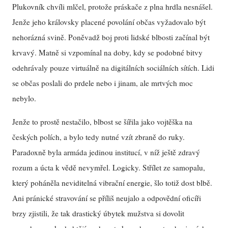
Plukovník chvíli mlčel, protože práskače z plna hrdla nesnášel.
Jenže jeho královsky placené povolání občas vyžadovalo být
nehorázná svině. Poněvadž boj proti lidské blbosti začínal být
krvavý. Matně si vzpomínal na doby, kdy se podobné bitvy
odehrávaly pouze virtuálně na digitálních sociálních sítích. Lidi
se občas poslali do prdele nebo i jinam, ale mrtvých moc
nebylo.
Jenže to prostě nestačilo, blbost se šířila jako vojtěška na
českých polích, a bylo tedy nutné vzít zbraně do ruky.
Paradoxně byla armáda jedinou institucí, v níž ještě zdravý
rozum a úcta k vědě nevymřel. Logicky. Střílet ze samopalu,
který poháněla neviditelná vibrační energie, šlo totiž dost blbě.
Ani pránické stravování se příliš neujalo a odpovědní oficíři
brzy zjistili, že tak drastický úbytek mužstva si dovolit