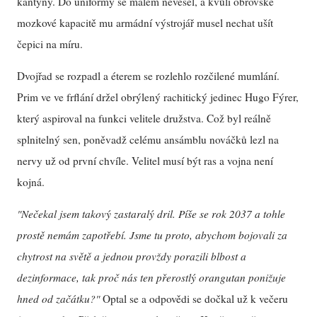
kantýny. Do uniformy se málem nevešel, a kvůli obrovské
mozkové kapacitě mu armádní výstrojář musel nechat ušít
čepici na míru.
Dvojřad se rozpadl a éterem se rozlehlo rozčilené mumlání.
Prim ve ve frflání držel obrýlený rachitický jedinec Hugo Fýrer,
který aspiroval na funkci velitele družstva. Což byl reálně
splnitelný sen, poněvadž celému ansámblu nováčků lezl na
nervy už od první chvíle. Velitel musí být ras a vojna není
kojná.
"Nečekal jsem takový zastaralý dril. Píše se rok 2037 a tohle
prostě nemám zapotřebí. Jsme tu proto, abychom bojovali za
chytrost na světě a jednou provždy porazili blbost a
dezinformace, tak proč nás ten přerostlý orangutan ponižuje
hned od začátku?"
Optal se a odpovědi se dočkal už k večeru