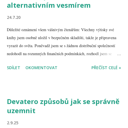
alternativním vesmírem
24.7.20
Důležité oznámení všem vášnivým čtenářům: Všechny výtisky své
knihy jsem osobně uložil v bezpečném skladišti, takže je připravena
vyrazit do světa. Poněvadž jsem se s žádnou distribuční společností
nedohodl na rozumných finančních podmínkách, rozhodl jsem se
knížku rozesílat ryze vlastními silami. Pro vás jako zákazníky tím
SDÍLET
OKOMENTOVAT
PŘEČÍST CELÉ »
pádem vyvstává pár omezení, která ale nejsou nepřekonatelná: Platit
je možné předem prostřednictvím bezhotovostního platebního styku
na vyhrazený bankovní účet. Případně pomocí moderní služby
PayPal na účet plavacek@plavacek.net. Využívat budu služeb
Devatero způsobů jak se správně
přepravních společností, které si sami vyberete. Chcete-li knihu
uzemnit
podepsat, uveďte to také do poznámky, a předem se smiřte s faktem,
že po třiceti letech u počítačové klávesnice jsem zapomněl, jak se píše
2.9.25
rukou, a tudíž může být podpis hodně neumělý až nečitelný.