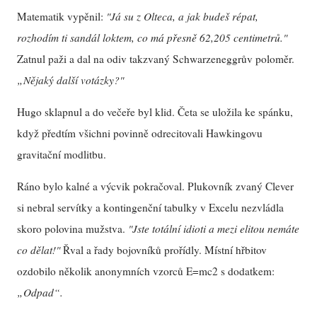
Matematik vypěnil:
"Já su z Olteca, a jak budeš répat,
rozhodím ti sandál loktem, co má přesně 62,205 centimetrů."
Zatnul paži a dal na odiv takzvaný Schwarzeneggrův poloměr.
„Nějaký další votázky?"
Hugo sklapnul a do večeře byl klid. Četa se uložila ke spánku,
když předtím všichni povinně odrecitovali Hawkingovu
gravitační modlitbu.
Ráno bylo kalné a výcvik pokračoval. Plukovník zvaný Clever
si nebral servítky a kontingenční tabulky v Excelu nezvládla
skoro polovina mužstva.
"Jste totální idioti a mezi elitou nemáte
co dělat!"
Řval a řady bojovníků prořídly. Místní hřbitov
ozdobilo několik anonymních vzorců E=mc2 s dodatkem:
„Odpad“.