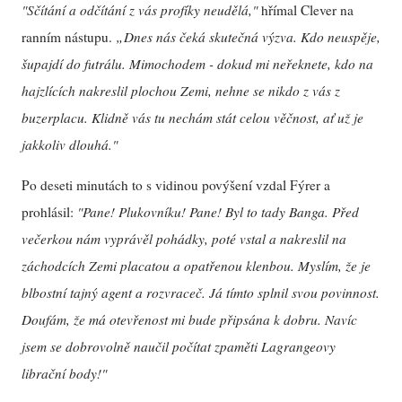
"Sčítání a odčítání z vás profíky neudělá,"
hřímal Clever na
ranním nástupu.
„Dnes nás čeká skutečná výzva. Kdo neuspěje,
šupajdí do futrálu. Mimochodem - dokud mi neřeknete, kdo na
hajzlících nakreslil plochou Zemi, nehne se nikdo z vás z
buzerplacu. Klidně vás tu nechám stát celou věčnost, ať už je
jakkoliv dlouhá."
Po deseti minutách to s vidinou povýšení vzdal Fýrer a
prohlásil:
"Pane! Plukovníku! Pane! Byl to tady Banga. Před
večerkou nám vyprávěl pohádky, poté vstal a nakreslil na
záchodcích Zemi placatou a opatřenou klenbou. Myslím, že je
blbostní tajný agent a rozvraceč. Já tímto splnil svou povinnost.
Doufám, že má otevřenost mi bude připsána k dobru. Navíc
jsem se dobrovolně naučil počítat zpaměti Lagrangeovy
librační body!"