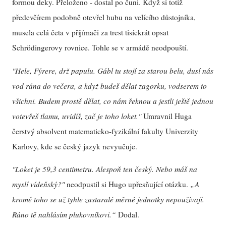
formou deky. Přeloženo - dostal po čuni. Když si totiž
předevčírem podobně otevřel hubu na velícího důstojníka,
musela celá četa v přijímači za trest tisíckrát opsat
Schrödingerovy rovnice. Tohle se v armádě neodpouští.
"Hele, Fýrere, drž papulu. Gábl tu stojí za starou belu, dusí nás
vod rána do večera, a když budeš dělat zagorku, vodserem to
všichni. Budem prostě dělat, co nám řeknou a jestli ještě jednou
votevřeš tlamu, uvidíš, zač je toho loket."
Umravnil Huga
čerstvý absolvent matematicko-fyzikální fakulty Univerzity
Karlovy, kde se český jazyk nevyučuje.
"Loket je 59,3 centimetru. Alespoň ten český. Nebo máš na
myslí vídeňský?"
neodpustil si Hugo upřesňující otázku.
„A
kromě toho se už tyhle zastaralé měrné jednotky nepoužívají.
Ráno tě nahlásím plukovníkovi.“
Dodal.