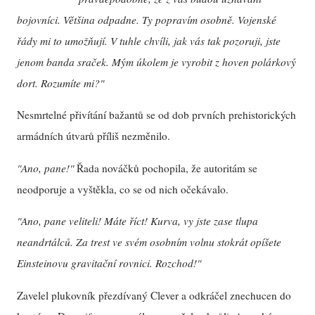
bojovníci. Většina odpadne. Ty popravím osobně. Vojenské
řády mi to umožňují. V tuhle chvíli, jak vás tak pozoruji, jste
jenom banda sraček. Mým úkolem je vyrobit z hoven polárkový
dort. Rozumíte mi?"
Nesmrtelné přivítání bažantů se od dob prvních prehistorických
armádních útvarů příliš nezměnilo.
"Ano, pane!"
Řada nováčků pochopila, že autoritám se
neodporuje a vyštěkla, co se od nich očekávalo.
"Ano, pane veliteli! Máte říct! Kurva, vy jste zase tlupa
neandrtálců. Za trest ve svém osobním volnu stokrát opíšete
Einsteinovu gravitační rovnici. Rozchod!"
Zavelel plukovník přezdívaný Clever a odkráčel znechucen do