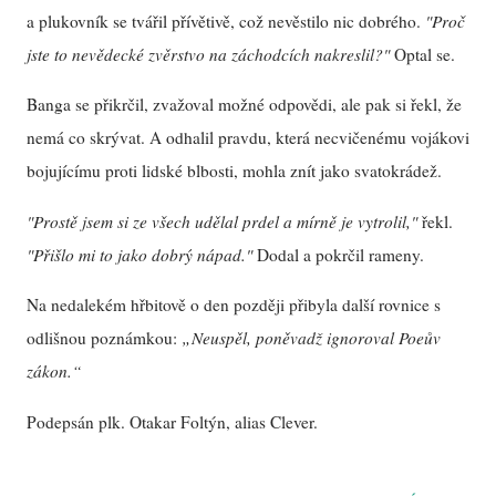
a plukovník se tvářil přívětivě, což nevěstilo nic dobrého.
"Proč
jste to nevědecké zvěrstvo na záchodcích nakreslil?"
Optal se.
Banga se přikrčil, zvažoval možné odpovědi, ale pak si řekl, že
nemá co skrývat. A odhalil pravdu, která necvičenému vojákovi
bojujícímu proti lidské blbosti, mohla znít jako svatokrádež.
"Prostě jsem si ze všech udělal prdel a mírně je vytrolil,"
řekl.
"Přišlo mi to jako dobrý nápad."
Dodal a pokrčil rameny.
Na nedalekém hřbitově o den později přibyla další rovnice s
odlišnou poznámkou:
„Neuspěl, poněvadž ignoroval Poeův
zákon.“
Podepsán plk. Otakar Foltýn, alias Clever.