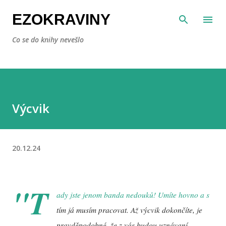
Přeskočit na hlavní obsah
EZOKRAVINY
Co se do knihy nevešlo
Výcvik
20.12.24
"T
ady jste jenom banda nedouků! Umíte hovno a s
tím já musím pracovat. Až výcvik dokončíte, je
pravděpodobné, že z vás budou uznávaní