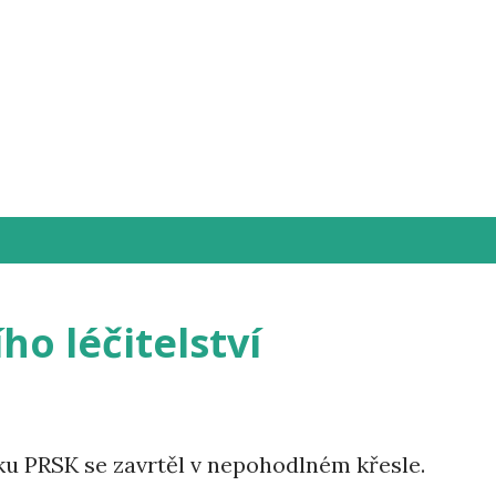
Přeskočit na hlavní obsah
3
ho léčitelství
ku PRSK se zavrtěl v nepohodlném křesle.