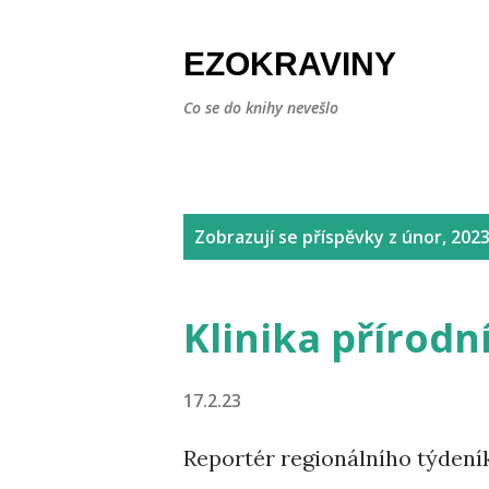
EZOKRAVINY
Co se do knihy nevešlo
P
Zobrazují se příspěvky z únor, 202
ř
Klinika přírodní
í
s
17.2.23
p
Reportér regionálního týdení