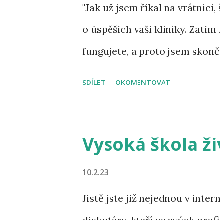
ě
"Jak už jsem říkal na vrátnici
v
o úspěších vaší kliniky. Zatím
k
fungujete, a proto jsem skonči
y
se. Muž sedící naproti si pos
SDÍLET
OKOMENTOVAT
návštěvníka a vážně prohlásil:
moderních civilizačních choro
širokou vědeckou a lékařskou 
Vysoká škola ži
Vysoká škola života... Ale!" Z
10.2.23
sedmnáct, "My máme prokazate
Jistě jste již nejednou v inte
koneckonců můžete na vlastní 
diskutéry, kteří ve svých pro