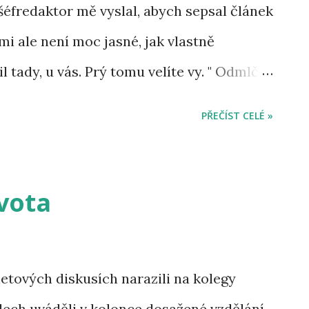
, šéfredaktor mě vyslal, abych sepsal článek
 mi ale není moc jasné, jak vlastně
l tady, u vás. Prý tomu velíte vy. " Odmlčel
unul brýle na nose, pohlédl na svého
PŘEČÍST CELÉ »
 "Ano, jsem tu šéfem. Náš přístup k léčení
b je velmi netradiční a prozatím, bohužel,
obcí ignorován. Nyní nás financuje
vota
vedl ukazovák a nasadil úsměv číslo
lné výsledky a úspěchy, které si
rnetových diskusích narazili na kolegy
oči ověřit, takže dříve či později
filech uváděli v kolonce dosažené vzdělání