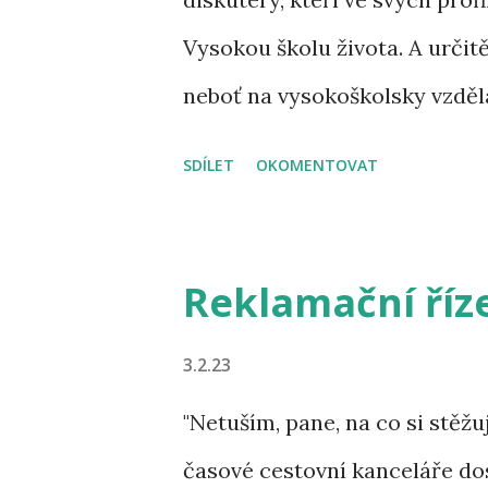
dosáhneme i na zdravotní poji
Vysokou školu života. A určitě
výkladem?" Novinář se s náma
neboť na vysokoškolsky vzděl
pokrčil rameny a souhlasil: "Pro
kreténi. Trochu jsem zapátral,
SDÍLET
OKOMENTOVAT
považte – ona skutečně existu
prosím se školou železničářs
vzdělávacím systémem ve vesmí
Reklamační říz
náročných ústních zkouškách, 
3.2.23
MMS proti plísním jsem licenc
"Netuším, pane, na co si stěžu
první semestr distančního st
časové cestovní kanceláře dos
vysokoškolský diplom o měsíc 