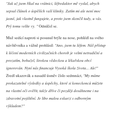
"Jak už jsem říkal na vrátnici, šéfredaktor mě vyslal, abych
sepsal článek o úspěších vaší kliniky. Zatím mi ale není moc
jasné, jak vlastně fungujete, a proto jsem skončil tady, u vás.
Prý tomu velíte vy. "
Odmlčel se.
Muž sedící naproti si posunul brýle na nose, pohlédl na svého
návštěvníka a vážně prohlásil:
"Ano, jsem tu šéfem. Náš přístup
k léčení moderních civilizačních chorob je velmi netradiční a
prozatím, bohužel, širokou vědeckou a lékařskou obcí
ignorován. Nyní nás financuje Vysoká škola života... Ale!"
Zvedl ukazovák a nasadil úsměv číslo sedmnáct,
"My máme
prokazatelné výsledky a úspěchy, které si koneckonců můžete
na vlastní oči ověřit, takže dříve či později dosáhneme i na
zdravotní pojištění. Je libo malou exkurzi s odborným
výkladem?"