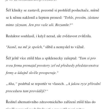
Šéf kliniky se zastavil, pozorně si prohlédl posluchače, mírně
se k němu naklonil a šeptem pronesl:
"Tohle, prosím, zůstane
mimo záznam. Jen pro vaše uši. Rozumíte?"
Redaktor souhlasil, i když nerad, ale zvědavost zvítězila.
"Jasně, na mě je spoleh,"
slíbil a nemyslel to vážně.
Šéf ještě více ztišil hlas a spiklenecky zašeptal:
"Tam si pro
svou firmu pronajal prostory zeť od předsedy představenstva
firmy a údajně skvěle prosperuje."
„Aha,“
podrbal se reportér ve vlasech.
„A jakou ryze přírodní
proceduru tam provádějí?“
Ředitel alternativního zdravotnického zařízení ztišil hlas do