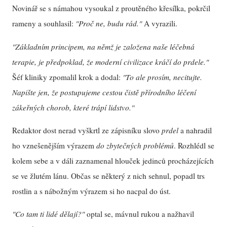
Novinář se s námahou vysoukal z proutěného křesílka, pokrčil
rameny a souhlasil:
"Proč ne, budu rád."
A vyrazili.
"Základním principem, na němž je založena naše léčebná
terapie, je předpoklad, že moderní civilizace kráčí do prdele."
Šéf kliniky zpomalil krok a dodal:
"To ale prosím, necitujte.
Napište jen, že postupujeme cestou čistě přírodního léčení
zákeřných chorob, které trápí lidstvo."
Redaktor dost nerad vyškrtl ze zápisníku slovo
prdel
a nahradil
ho vznešenějším výrazem
do zbytečných problémů
. Rozhlédl se
kolem sebe a v dáli zaznamenal hlouček jedinců procházejících
se ve žlutém lánu. Občas se některý z nich sehnul, popadl trs
rostlin a s nábožným výrazem si ho nacpal do úst.
"Co tam ti lidé dělají?"
optal se, mávnul rukou a nažhavil