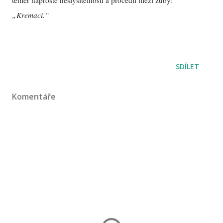
téměř naprosté neslyšitelnosti a procedil mezi zuby:
„Kremaci.“
SDÍLET
Komentáře