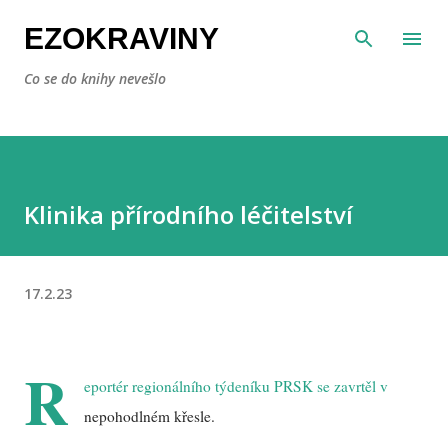
Přeskočit na hlavní obsah
EZOKRAVINY
Co se do knihy nevešlo
Klinika přírodního léčitelství
17.2.23
R
eportér regionálního týdeníku PRSK se zavrtěl v
nepohodlném křesle.