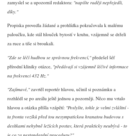
zamyslel se a upozornil redaktora:
"napište raději nepřejedli,
díky."
Propiska provedla žádané a prohlídka pokračovala k malému
paloučku, kde stál hlouček bytostí v kruhu, vzájemně se drželi
za ruce a tiše si broukali.
"Zde se léčí hudbou se správnou frekvencí,"
předešel šéf
přírodní kliniky otázce,
"předávají si vzájemně léčivé informace
na frekvenci 432 Hz."
"Zajímavé,"
zavrtěl reportér hlavou, učinil si poznámku a
rozhlédl se po areálu ještě jednou a pozorněji. Něco mu vrtalo
hlavou a otázka přišla vzápětí:
"Poslyšte, tohle je velmi zvláštní -
ta fronta vozíků před tou nesympatickou hranatou budovou s
desítkami nehybně ležících postav, která prakticky neubývá - to
je co za nestandardní proceduru?"