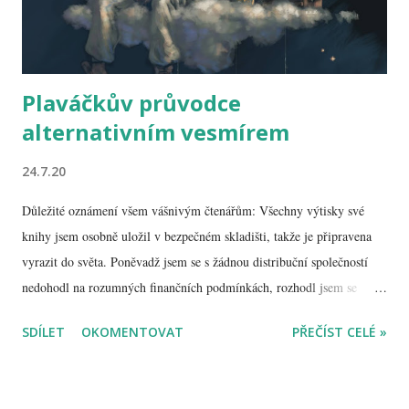
Plaváčkův průvodce
alternativním vesmírem
24.7.20
Důležité oznámení všem vášnivým čtenářům: Všechny výtisky své
knihy jsem osobně uložil v bezpečném skladišti, takže je připravena
vyrazit do světa. Poněvadž jsem se s žádnou distribuční společností
nedohodl na rozumných finančních podmínkách, rozhodl jsem se
knížku rozesílat ryze vlastními silami. Pro vás jako zákazníky tím
SDÍLET
OKOMENTOVAT
PŘEČÍST CELÉ »
pádem vyvstává pár omezení, která ale nejsou nepřekonatelná: Platit
je možné předem prostřednictvím bezhotovostního platebního styku
na vyhrazený bankovní účet. Případně pomocí moderní služby