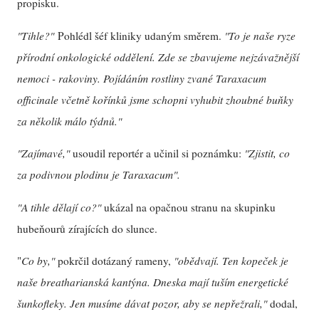
propisku.
"Tihle?"
Pohlédl šéf kliniky udaným směrem.
"To je naše ryze
přírodní onkologické oddělení. Zde se zbavujeme nejzávažnější
nemoci - rakoviny. Pojídáním rostliny zvané Taraxacum
officinale včetně kořínků jsme schopni vyhubit zhoubné buňky
za několik málo týdnů."
"Zajímavé,"
usoudil reportér a učinil si poznámku:
"Zjistit, co
za podivnou plodinu je Taraxacum".
"A tihle dělají co?"
ukázal na opačnou stranu na skupinku
hubeňourů zírajících do slunce.
"
Co by,"
pokrčil dotázaný rameny,
"obědvají. Ten kopeček je
naše breatharianská kantýna. Dneska mají tuším energetické
šunkofleky. Jen musíme dávat pozor, aby se nepřežrali,"
dodal,