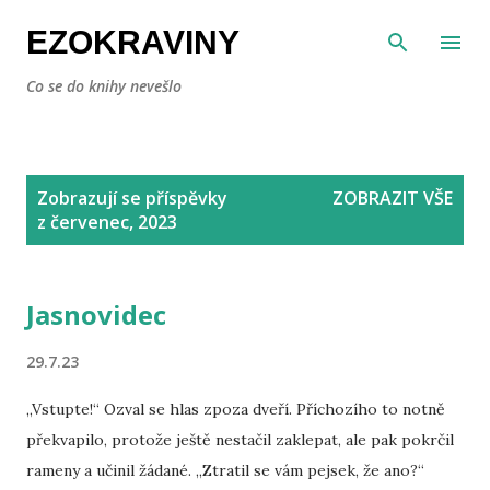
Přeskočit na hlavní obsah
EZOKRAVINY
Co se do knihy nevešlo
P
Zobrazují se příspěvky
ZOBRAZIT VŠE
z červenec, 2023
ř
í
s
Jasnovidec
p
29.7.23
ě
v
„Vstupte!“ Ozval se hlas zpoza dveří. Příchozího to notně
překvapilo, protože ještě nestačil zaklepat, ale pak pokrčil
k
rameny a učinil žádané. „Ztratil se vám pejsek, že ano?“