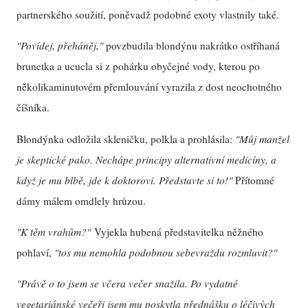
partnerského soužití, poněvadž podobné exoty vlastnily také.
"Povídej, přeháněj,"
povzbudila blondýnu nakrátko ostříhaná
brunetka a ucucla si z pohárku obyčejné vody, kterou po
několikaminutovém přemlouvání vyrazila z dost neochotného
číšníka.
Blondýnka odložila skleničku, polkla a prohlásila:
"Můj manžel
je skeptické pako. Nechápe principy alternativní medicíny, a
když je mu blbě, jde k doktorovi. Představte si to!"
Přítomné
dámy málem omdlely hrůzou.
"K těm vrahům?"
Vyjekla hubená představitelka něžného
pohlaví,
"tos mu nemohla podobnou sebevraždu rozmluvit?"
"Právě o to jsem se včera večer snažila. Po vydatné
vegetariánské večeři jsem mu poskytla přednášku o léčivých