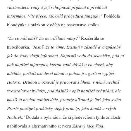
vlastnostech vody a její schopnosti přijímat a předávat
informace. Víte přece, jak celá procedura funguje?"
Pohlédla
blondýnka s otázkou v očích na osazenstvo stolku.
"Za co náš máš? Za nevzdělané nány?"
Rozčertila se
hubeňourka.
"Jasně, že to víme. Existují v zásadě dva způsoby,
jak do vody vložit informaci. Napustíš vodu do skleničky, pod ní
pak napíšeš informaci, kterou vodě dáváš a co chceš, aby
udělala, počkáš asi deset minut a potom ji s gustem vypiješ.
Hotovo. Druhou možností je pracovat s lihem, v němž necháš
vyextrahovat bylinky, pod flaštičku opět napíšeš své přání, ale
musíš to nechat nabíjet déle, protože alkohol je líný jako sviňa.
Prostě použiješ prakticky stejný princip, jako Jonáš u svých
Joalisek."
Dodala a byla ráda, že si předevčírem tyhle znalosti
nabiflovala z alternativního serveru
Zdravý jako řípa
.