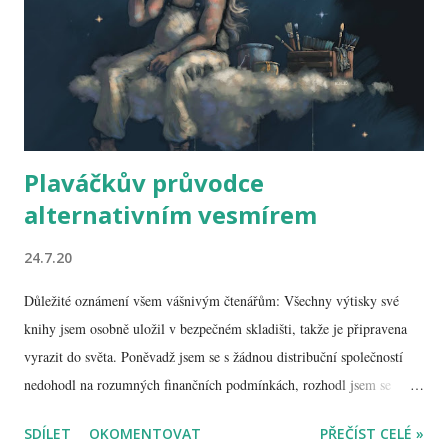
Plaváčkův průvodce
alternativním vesmírem
24.7.20
Důležité oznámení všem vášnivým čtenářům: Všechny výtisky své
knihy jsem osobně uložil v bezpečném skladišti, takže je připravena
vyrazit do světa. Poněvadž jsem se s žádnou distribuční společností
nedohodl na rozumných finančních podmínkách, rozhodl jsem se
knížku rozesílat ryze vlastními silami. Pro vás jako zákazníky tím
SDÍLET
OKOMENTOVAT
PŘEČÍST CELÉ »
pádem vyvstává pár omezení, která ale nejsou nepřekonatelná: Platit