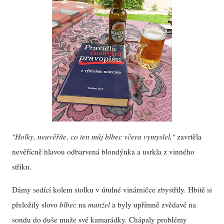
"Holky, neuvěříte, co ten můj blbec včera vymyslel,"
zavrtěla
nevěřícně hlavou odbarvená blondýnka a usrkla z vinného
střiku.
Dámy sedící kolem stolku v útulné vinárničce zbystřily. Hbitě si
přeložily slovo
blbec
na
manžel
a byly upřímně zvědavé na
sondu do duše muže své kamarádky. Chápaly problémy