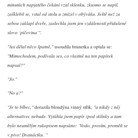
minutách napjatého čekání vzal sklenku, zkusmo se napil,
zašklebil se, vstal od stolu a zmizel v obýváku. Ještě než za
sebou zaklapl dveře, zaslechla jsem jen vzdáleností přidušené
slovo ´píčovina´".
"Asi dělal něco špatně,"
usoudila brunetka a optala se:
"Mimochodem, podívala ses, co vlastně na ten papírek
napsal?"
"Jo."
"No a?"
"Je to blbec,"
dorazila blondýna vinný střik,
"a nikdy z něj
alternativec nebude. Vytáhla jsem papír zpod sklínky a tam
bylo neumělým rukopisem napsáno: ´Vodo, prosím, proměň se
v pivo! Dvanáctku.´“