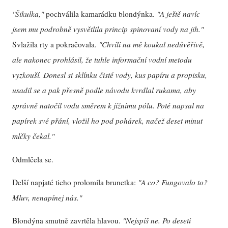
"Šikulka,"
pochválila kamarádku blondýnka.
"A ještě navíc
jsem mu podrobně vysvětlila princip spinovaní vody na jih."
Svlažila rty a pokračovala.
"Chvíli na mě koukal nedůvěřivě,
ale nakonec prohlásil, že tuhle informační vodní metodu
vyzkouší. Donesl si sklínku čisté vody, kus papíru a propisku,
usadil se a pak přesně podle návodu kvrdlal rukama, aby
správně natočil vodu směrem k jižnímu pólu. Poté napsal na
papírek své přání, vložil ho pod pohárek, načež deset minut
mlčky čekal."
Odmlčela se.
Delší napjaté ticho prolomila brunetka:
"A co? Fungovalo to?
Mluv, nenapínej nás."
Blondýna smutně zavrtěla hlavou.
"Nejspíš ne. Po deseti