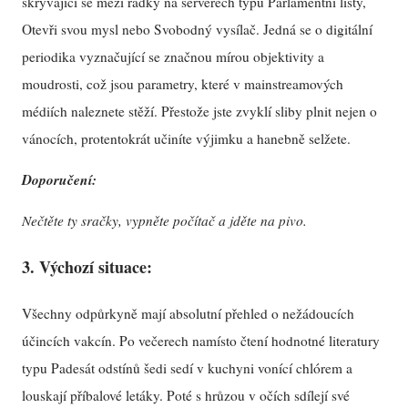
skrývající se mezi řádky na serverech typu Parlamentní listy,
Otevři svou mysl nebo Svobodný vysílač. Jedná se o digitální
periodika vyznačující se značnou mírou objektivity a
moudrosti, což jsou parametry, které v mainstreamových
médiích naleznete stěží. Přestože jste zvyklí sliby plnit nejen o
vánocích, protentokrát učiníte výjimku a hanebně selžete.
Doporučení:
Nečtěte ty sračky, vypněte počítač a jděte na pivo.
3. Výchozí situace:
Všechny odpůrkyně mají absolutní přehled o nežádoucích
účincích vakcín. Po večerech namísto čtení hodnotné literatury
typu Padesát odstínů šedi sedí v kuchyni vonící chlórem a
louskají příbalové letáky. Poté s hrůzou v očích sdílejí své