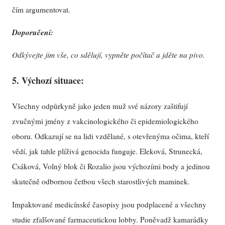
čím argumentovat.
Doporučení:
Odkývejte jim vše, co sdělují, vypněte počítač a jděte na pivo.
5. Výchozí situace:
Všechny odpůrkyně jako jeden muž své názory zaštiťují
zvučnými jmény z vakcinologického či epidemiologického
oboru. Odkazují se na lidi vzdělané, s otevřenýma očima, kteří
vědí, jak tahle plíživá genocida funguje. Eleková, Strunecká,
Csáková, Volný blok či Rozalio jsou výchozími body a jedinou
skutečně odbornou četbou všech starostlivých maminek.
Impaktované medicínské časopisy jsou podplacené a všechny
studie zfalšované farmaceutickou lobby. Poněvadž kamarádky