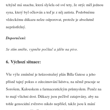
tchýně má snachu, která slyšela od své tety, že strýc měl jednou
syna, který byl očkován a teď je z něj autista. Podobnému
vědeckému důkazu nelze odporovat, protože je absolutně
neprůstřelný.
Doporučení:
Se stím smiřte, vypněte počítač a jděte na pivo.
6. Výchozí situace:
Vše výše zmíněné je hrůzostrašný plán Billa Gatese a jeho
přísně tajný pokus o zdecimování lidstva, na němž pracuje se
Sorošem, Kalouskem a farmaceutickým průmyslem. Peněz na
to mají všichni dost. Důkazy jsou pečlivě zatajovány, aby na
tohle genocidní zvěrstvo nikdo nepřišel, takže jsou k mání