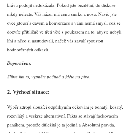
krávu podojit nedokázala. Pokud jste bezdětní, do diskuse
nikdy nelezte. Váš názor má cenu smrku z nosu. Navíc jste
ovce jdoucí s davem a konverzace s vámi nemá smysl, což se
dozvíte přibližně ve třetí větě s poukazem na to, abyste nebyli
líní a něco si nastudovali, načež vás zavalí spoustou
hodnověrných odkazů.
Doporučení:
Slibte jim to, vypněte počítač a jděte na pivo.
2. Výchozí situace:
Výběr zdrojů sloužící odpůrkyním očkování je bohatý, košatý,
rozevlátý a veskrze alternativní. Fakta se stávají fackovacím
panákem, protože důležitá je ta jediná a Absolutní pravda,