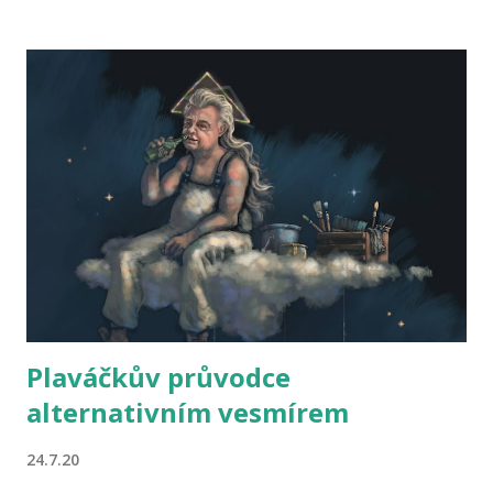
žádné zbraně hromadného ničení nebyly, ale naopak se uprostřed
pouště nacházely zapomenuté kulisy, v nichž Kubrick točil falešné
přistání na Měsíci, který je pouhý hologram, jak říkal už Nikola Tesla,
i když mu to Einstein, který propadal z matematiky, rozmlouval, ale
neuspěl, takže Putin poslal do vesmíru Gagarina, který s údivem
zjistil, že všichni včetně Galilea lidem lhali o kulatosti Země, takže
Jurij umřel v děsných mukách, aby to nikomu neřekl, když ještě
předtím se ukázalo, že byl v žoldu amerických židozedn...
Plaváčkův průvodce
alternativním vesmírem
24.7.20