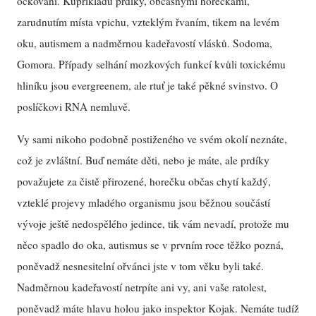
očkování. Kupříkladu prdíky, občasnými horečkami,
zarudnutím místa vpichu, vzteklým řvaním, tikem na levém
oku, autismem a nadměrnou kadeřavostí vlásků. Sodoma,
Gomora. Případy selhání mozkových funkcí kvůli toxickému
hliníku jsou evergreenem, ale rtuť je také pěkné svinstvo. O
poslíčkovi RNA nemluvě.
Vy sami nikoho podobně postiženého ve svém okolí neznáte,
což je zvláštní. Buď nemáte děti, nebo je máte, ale prdíky
považujete za čistě přirozené, horečku občas chytí každý,
vzteklé projevy mladého organismu jsou běžnou součástí
vývoje ještě nedospělého jedince, tik vám nevadí, protože mu
něco spadlo do oka, autismus se v prvním roce těžko pozná,
poněvadž nesnesitelní ořvánci jste v tom věku byli také.
Nadměrnou kadeřavostí netrpíte ani vy, ani vaše ratolest,
poněvadž máte hlavu holou jako inspektor Kojak. Nemáte tudíž