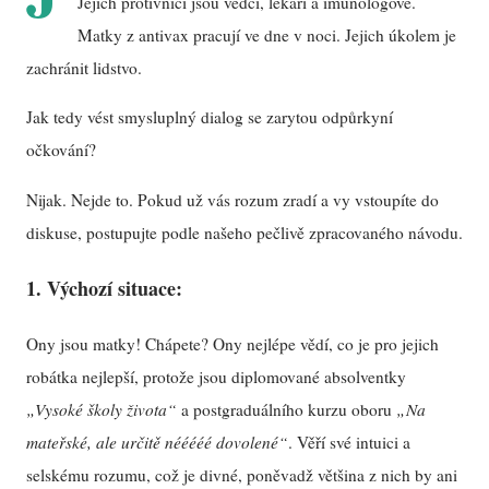
Jejich protivníci jsou vědci, lékaři a imunologové.
Matky z antivax pracují ve dne v noci. Jejich úkolem je
zachránit lidstvo.
Jak tedy vést smysluplný dialog se zarytou odpůrkyní
očkování?
Nijak. Nejde to. Pokud už vás rozum zradí a vy vstoupíte do
diskuse, postupujte podle našeho pečlivě zpracovaného návodu.
1. Výchozí situace:
Ony jsou matky! Chápete? Ony nejlépe vědí, co je pro jejich
robátka nejlepší, protože jsou diplomované absolventky
„Vysoké školy života“
a postgraduálního kurzu oboru
„Na
mateřské, ale určitě nééééé dovolené“
. Věří své intuici a
selskému rozumu, což je divné, poněvadž většina z nich by ani