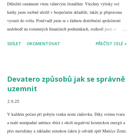
Důležité oznámení všem vášnivým čtenářům: Všechny výtisky své
knihy jsem osobně uložil v bezpečném skladišti, takže je připravena
vyrazit do světa. Poněvadž jsem se s žádnou distribuční společností
nedohodl na rozumných finančních podmínkách, rozhodl jsem se
knížku rozesílat ryze vlastními silami. Pro vás jako zákazníky tím
SDÍLET
OKOMENTOVAT
PŘEČÍST CELÉ »
pádem vyvstává pár omezení, která ale nejsou nepřekonatelná: Platit
je možné předem prostřednictvím bezhotovostního platebního styku
na vyhrazený bankovní účet. Případně pomocí moderní služby
PayPal na účet plavacek@plavacek.net. Využívat budu služeb
Devatero způsobů jak se správně
přepravních společností, které si sami vyberete. Chcete-li knihu
uzemnit
podepsat, uveďte to také do poznámky, a předem se smiřte s faktem,
že po třiceti letech u počítačové klávesnice jsem zapomněl, jak se píše
2.9.25
rukou, a tudíž může být podpis hodně neumělý až nečitelný.
Případné zásilky do zahraničí se mnou konzultujte předem ,
V každém počasí při pobytu venku noste rádiovku. Díky svému tvaru
poštovné bývá dost drahé. Osobní od...
a malé nenápadné anténce sbírá z okolí negativní kosmickou energii a
přes meridiány a základní zemskou čakru ji odvádí zpět Matičce Zemi,