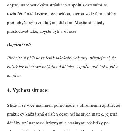
objevy na tématických stránkách a spolu s ostatními se
rozhořčují nad krvavou genocidou, kterou vede farmalobby
proti obyčejným zoufalým lidičkám. Musíte si je tedy
prostudovat také, abyste byli v obraze.
Doporučení:
Přečtěte si příbalový leták jakékoliv vakcíny, přiznejte si, že
každý lék mívá své nežádoucí účinky, vypněte počítač a jděte
na pivo.
4. Výchozí situace:
Sleze-li se více maminek pohromadě, s ohromením zjistíte, že
prakticky každá zná dalších deset nešťastných matek, jejichž
dětičky trpí naprosto hrůznými a strašnými následky po