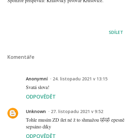
Sponzor příspěvku: Královský pivovar Krušovice.
SDÍLET
Komentáře
Anonymní
24. listopadu 2021 v 13:15
Svatá slova!
ODPOVĚDĚT
Unknown
27. listopadu 2021 v 9:52
Tohle musím ZD ílet né ž to shmažou 🤣🤣 epesně
sepsáno díky
ODPOVĚDĚT